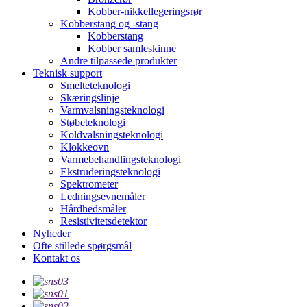
Kobber-nikkellegeringsrør
Kobberstang og -stang
Kobberstang
Kobber samleskinne
Andre tilpassede produkter
Teknisk support
Smelteteknologi
Skæringslinje
Varmvalsningsteknologi
Støbeteknologi
Koldvalsningsteknologi
Klokkeovn
Varmebehandlingsteknologi
Ekstruderingsteknologi
Spektrometer
Ledningsevnemåler
Hårdhedsmåler
Resistivitetsdetektor
Nyheder
Ofte stillede spørgsmål
Kontakt os