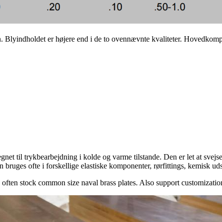
n. Blyindholdet er højere end i de to ovennævnte kvaliteter. Hovedkom
egnet til trykbearbejdning i kolde og varme tilstande. Den er let at sve
uges ofte i forskellige elastiske komponenter, rørfittings, kemisk udst
ften stock common size naval brass plates. Also support customizatio