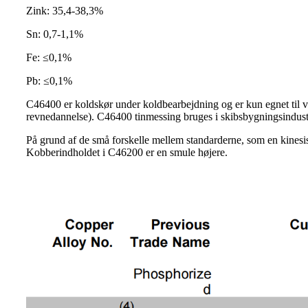
Zink: 35,4-38,3%
Sn: 0,7-1,1%
Fe: ≤0,1%
Pb: ≤0,1%
C46400 er koldskør under koldbearbejdning og er kun egnet til va
revnedannelse). C46400 tinmessing bruges i skibsbygningsindustri
På grund af de små forskelle mellem standarderne, som en kines
Kobberindholdet i C46200 er en smule højere.