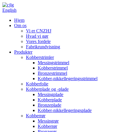
English
Hjem
Om os
Vi er CNZHJ
Hvad vi gør
Vores fordele
Fabrikrundvisning
Produkter
Kobberstrimler
Messingstrimmel
Kobberstrimmel
Bronzestrimmel
Kobber-nikkellegeringsstrimmel
Kobberfolie
Kobberplade og -plade
Messingplade
Kobberplade
Bronzeplade
Kobber-nikkellegeringsplade
Kobberrør
Messingrør
Kobberrør
Bronzerør