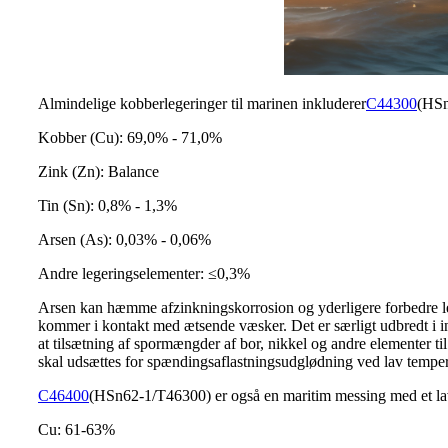
Almindelige kobberlegeringer til marinen inkluderer
C44300
(HSn
Kobber (Cu): 69,0% - 71,0%
Zink (Zn): Balance
Tin (Sn): 0,8% - 1,3%
Arsen (As): 0,03% - 0,06%
Andre legeringselementer: ≤0,3%
Arsen kan hæmme afzinkningskorrosion og yderligere forbedre le
kommer i kontakt med ætsende væsker. Det er særligt udbredt i in
at tilsætning af spormængder af bor, nikkel og andre elementer 
skal udsættes for spændingsaflastningsudglødning ved lav temperat
C46400
(HSn62-1/T46300) er også en maritim messing med et l
Cu: 61-63%