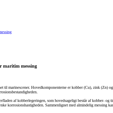
 messing
or maritim messing
net til marinescener. Hovedkomponenterne er kobber (Cu), zink (Zn) og 
orrosionsbestandigheden.
erfladen af ​​kobberlegeringen, som hovedsageligt består af kobber- og 
 sænke korrosionshastigheden. Sammenlignet med almindelig messing kan