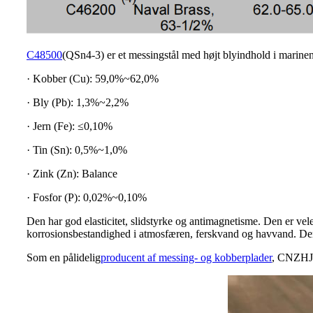
C48500
(QSn4-3) er et messingstål med højt blyindhold i marine
· Kobber (Cu): 59,0%~62,0%
· Bly (Pb): 1,3%~2,2%
· Jern (Fe): ≤0,10%
· Tin (Sn): 0,5%~1,0%
· Zink (Zn): Balance
· Fosfor (P): 0,02%~0,10%
Den har god elasticitet, slidstyrke og antimagnetisme. Den er vel
korrosionsbestandighed i atmosfæren, ferskvand og havvand. Den br
Som en pålidelig
producent af messing- og kobberplader
, CNZHJ o