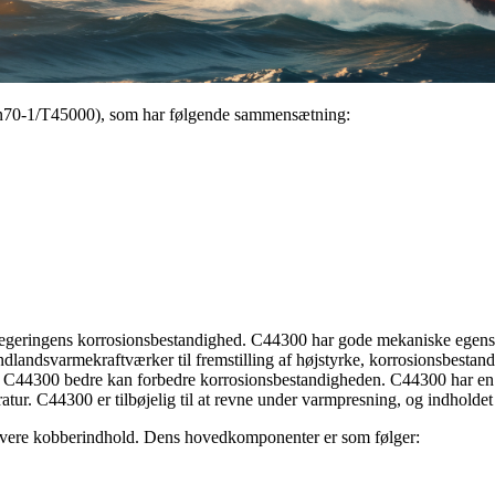
70-1/T45000), som har følgende sammensætning:
geringens korrosionsbestandighed. C44300 har gode mekaniske egenskabe
dlandsvarmekraftværker til fremstilling af højstyrke, korrosionsbestan
til C44300 bedre kan forbedre korrosionsbestandigheden. C44300 har en
ur. C44300 er tilbøjelig til at revne under varmpresning, og indholdet 
avere kobberindhold. Dens hovedkomponenter er som følger: