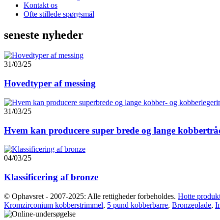
Kontakt os
Ofte stillede spørgsmål
seneste nyheder
31/03/25
Hovedtyper af messing
31/03/25
Hvem kan producere super brede og lange kobbertråd
04/03/25
Klassificering af bronze
© Ophavsret - 2007-2025: Alle rettigheder forbeholdes.
Hotte produk
Kromzirconium kobberstrimmel
,
5 pund kobberbarre
,
Bronzeplade
,
I