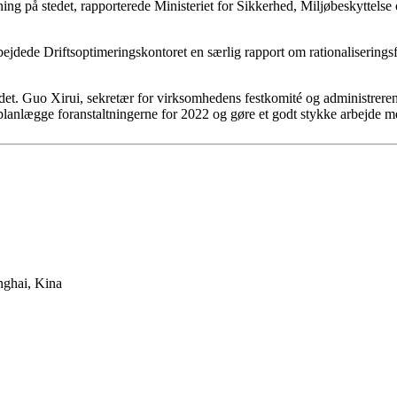
ing på stedet, rapporterede Ministeriet for Sikkerhed, Miljøbeskyttels
ejdede Driftsoptimeringskontoret en særlig rapport om rationaliseringsfo
det. Guo Xirui, sekretær for virksomhedens festkomité og administreren
lanlægge foranstaltningerne for 2022 og gøre et godt stykke arbejde me
nghai, Kina