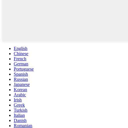
English
Chinese
French
German
Portuguese
Spanish
Russian
Japanese
Korean
Arabic
Irish
Greek
Turkish
Italian
Danish
Romanian