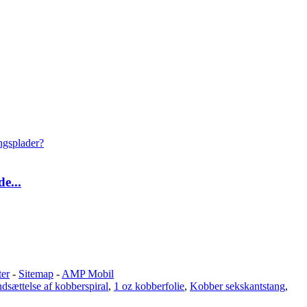
e...
ter
-
Sitemap
-
AMP Mobil
ndsættelse af kobberspiral
,
1 oz kobberfolie
,
Kobber sekskantstang
,