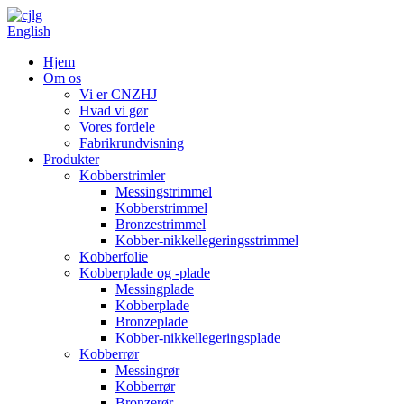
English
Hjem
Om os
Vi er CNZHJ
Hvad vi gør
Vores fordele
Fabrikrundvisning
Produkter
Kobberstrimler
Messingstrimmel
Kobberstrimmel
Bronzestrimmel
Kobber-nikkellegeringsstrimmel
Kobberfolie
Kobberplade og -plade
Messingplade
Kobberplade
Bronzeplade
Kobber-nikkellegeringsplade
Kobberrør
Messingrør
Kobberrør
Bronzerør