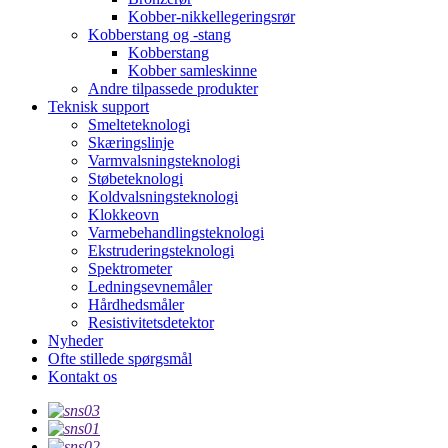
Kobber-nikkellegeringsrør
Kobberstang og -stang
Kobberstang
Kobber samleskinne
Andre tilpassede produkter
Teknisk support
Smelteteknologi
Skæringslinje
Varmvalsningsteknologi
Støbeteknologi
Koldvalsningsteknologi
Klokkeovn
Varmebehandlingsteknologi
Ekstruderingsteknologi
Spektrometer
Ledningsevnemåler
Hårdhedsmåler
Resistivitetsdetektor
Nyheder
Ofte stillede spørgsmål
Kontakt os