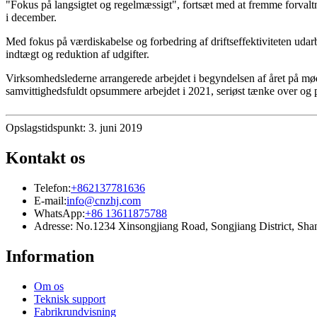
"Fokus på langsigtet og regelmæssigt", fortsæt med at fremme forvaltn
i december.
Med fokus på værdiskabelse og forbedring af driftseffektiviteten udarb
indtægt og reduktion af udgifter.
Virksomhedslederne arrangerede arbejdet i begyndelsen af ​​året på mø
samvittighedsfuldt opsummere arbejdet i 2021, seriøst tænke over og p
Opslagstidspunkt: 3. juni 2019
Kontakt os
Telefon:
+862137781636
E-mail:
info@cnzhj.com
WhatsApp:
+86 13611875788
Adresse: No.1234 Xinsongjiang Road, Songjiang District, Sha
Information
Om os
Teknisk support
Fabrikrundvisning