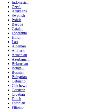
Indonesian
Czech
Afrikaans
Swedish
Polish
Basque
Catalan
Esperanto
Hindi
Lao
Albanian
Amharic
Armenian
Azerbaijani
Belarusian
Bengali
Bosnian
Bulgarian
Cebuano
Chichewa
Corsican
Croatian
Dutch
Estonian
Filipino