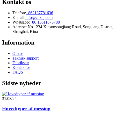
Kontakt os
Telefon:
+862137781636
E -mail:
info@cnzhj.com
Whatsapp:
+86 13611875788
Adresse: No.1234 Xinsonsongjiang Road, Songjiang District,
Shanghai, Kina
Information
Om os
Teknisk support
Fabrikstur
Kontakt os
FAQS
Sidste nyheder
31/03/25
Hovedtyper af messing