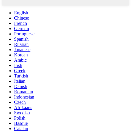
English
Chinese
French
German
Portuguese
Spanish
Russian
Japanese
Korean
Arabic
Irish
Greek
Turkish
Italian
Danish
Romanian
Indonesian
Czech
Afrikaans
Swedish
Polish
Basque
Catalan