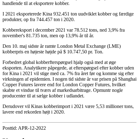
handlende til at eksportere kobber.
I 2021 eksporterede Kina 932.451 ton uudviklet kobber og færdige
produkter, op fra 744.457 ton i 2020.
Kobbereksport i december 2021 var 78.512 tons, ned 3,9% fra
november's 81.735 ton, men op 13,9% år til år.
Den 10. maj sidste år ramte London Metal Exchange (LME)
kobberpris en højeste højde på $ 10.747,50 pr. Ton.
Forbedret global kobberfterspørgsel hjalp også med at øge
eksporten. Analytikere påpegede, at efterspørgsel efter kobber uden
for Kina i 2021 vil stige med ca. 7% fra året før og komme sig efter
virkningen af ​​epidemien. I nogen tid sidste år var prisen på Shanghai
Copper Futures lavere end for London Copper Futures, hvilket
skabte et vindue til tværs af markedsarbitrage. Opmuntr nogle
producenter til at sælge kobber i udlandet.
Derudover vil Kinas kobberimport i 2021 være 5,53 millioner tons,
lavere end rekorden højt i 2020.
Posttid: APR-12-2022