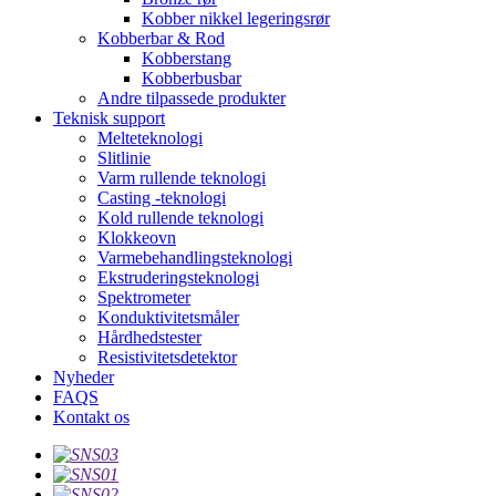
Kobber nikkel legeringsrør
Kobberbar & Rod
Kobberstang
Kobberbusbar
Andre tilpassede produkter
Teknisk support
Melteteknologi
Slitlinie
Varm rullende teknologi
Casting -teknologi
Kold rullende teknologi
Klokkeovn
Varmebehandlingsteknologi
Ekstruderingsteknologi
Spektrometer
Konduktivitetsmåler
Hårdhedstester
Resistivitetsdetektor
Nyheder
FAQS
Kontakt os