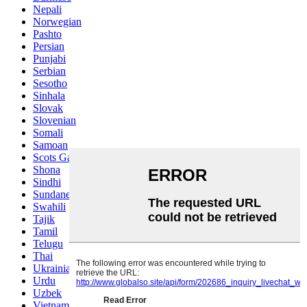
Nepali
Norwegian
Pashto
Persian
Punjabi
Serbian
Sesotho
Sinhala
Slovak
Slovenian
Somali
Samoan
Scots Gaelic
Shona
Sindhi
Sundanese
Swahili
Tajik
Tamil
Telugu
Thai
Ukrainian
Urdu
Uzbek
Vietnamese