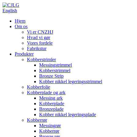
English
Hjem
Om os
Vi er CNZHJ
Hvad vi gør
Vores fordele
Fabrikstur
Produkter
Kobberstrimler
Messingstrimmel
Kobberstrimmel
Bronze Strip
Kobber nikkel legeringsstrimmel
Kobberfolie
Kobberplade og ark
Messing ark
Kobberplade
Bronzeplade
Kobber nikkel legeringsplade
Kobberrør
Messingrør
Kobberrør
Bronze rør